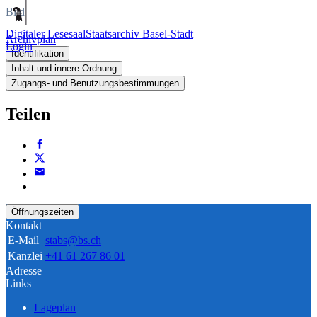
Bild
Digitaler Lesesaal
Staatsarchiv Basel-Stadt
Archivplan
Login
Identifikation
Inhalt und innere Ordnung
Zugangs- und Benutzungsbestimmungen
Teilen
Öffnungszeiten
Kontakt
E-Mail
stabs@bs.ch
Kanzlei
+41 61 267 86 01
Adresse
Links
Lageplan