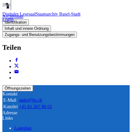
Bild
Digitaler Lesesaal
Staatsarchiv Basel-Stadt
Archivplan
Login
Identifikation
Inhalt und innere Ordnung
Zugangs- und Benutzungsbestimmungen
Teilen
Öffnungszeiten
Kontakt
E-Mail
stabs@bs.ch
Kanzlei
+41 61 267 86 01
Adresse
Links
Lageplan