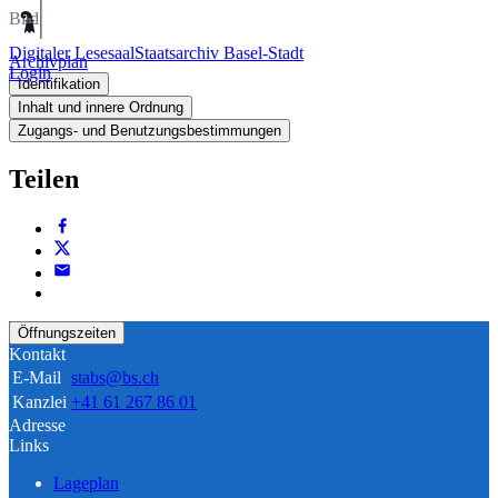
Bild
Digitaler Lesesaal
Staatsarchiv Basel-Stadt
Archivplan
Login
Identifikation
Inhalt und innere Ordnung
Zugangs- und Benutzungsbestimmungen
Teilen
Öffnungszeiten
Kontakt
E-Mail
stabs@bs.ch
Kanzlei
+41 61 267 86 01
Adresse
Links
Lageplan