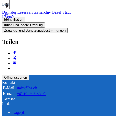
Bild
Digitaler Lesesaal
Staatsarchiv Basel-Stadt
Archivplan
Login
Identifikation
Inhalt und innere Ordnung
Zugangs- und Benutzungsbestimmungen
Teilen
Öffnungszeiten
Kontakt
E-Mail
stabs@bs.ch
Kanzlei
+41 61 267 86 01
Adresse
Links
Lageplan