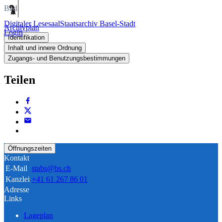
Bild
Digitaler Lesesaal
Staatsarchiv Basel-Stadt
Archivplan
Login
Identifikation
Inhalt und innere Ordnung
Zugangs- und Benutzungsbestimmungen
Teilen
Öffnungszeiten
Kontakt
E-Mail
stabs@bs.ch
Kanzlei
+41 61 267 86 01
Adresse
Links
Lageplan