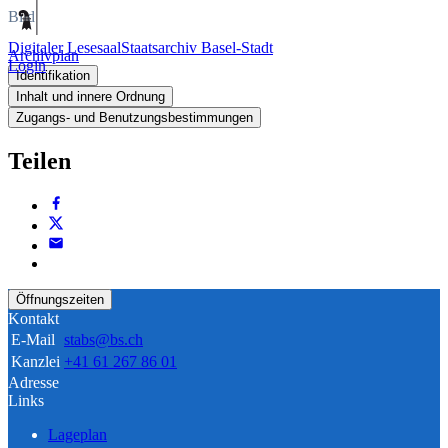
Bild
Digitaler Lesesaal
Staatsarchiv Basel-Stadt
Archivplan
Login
Identifikation
Inhalt und innere Ordnung
Zugangs- und Benutzungsbestimmungen
Teilen
Öffnungszeiten
Kontakt
E-Mail
stabs@bs.ch
Kanzlei
+41 61 267 86 01
Adresse
Links
Lageplan