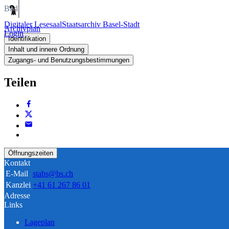
Bild
Digitaler Lesesaal
Staatsarchiv Basel-Stadt
Archivplan
Login
Identifikation
Inhalt und innere Ordnung
Zugangs- und Benutzungsbestimmungen
Teilen
Öffnungszeiten
Kontakt
E-Mail
stabs@bs.ch
Kanzlei
+41 61 267 86 01
Adresse
Links
Lageplan