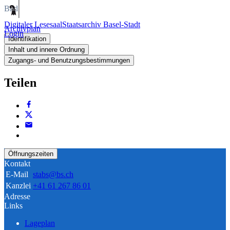
Bild
Digitaler Lesesaal
Staatsarchiv Basel-Stadt
Archivplan
Login
Identifikation
Inhalt und innere Ordnung
Zugangs- und Benutzungsbestimmungen
Teilen
Öffnungszeiten
Kontakt
E-Mail
stabs@bs.ch
Kanzlei
+41 61 267 86 01
Adresse
Links
Lageplan