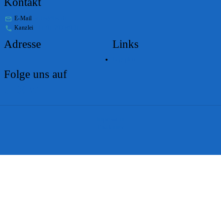
Kontakt
E-Mail
stabs@bs.ch
Kanzlei
+41 61 267 86 01
Adresse
Links
Lageplan
Folge uns auf
Impressum
Disclaimer