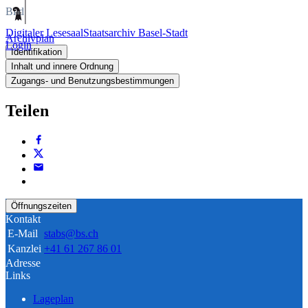
Bild
Digitaler Lesesaal
Staatsarchiv Basel-Stadt
Archivplan
Login
Identifikation
Inhalt und innere Ordnung
Zugangs- und Benutzungsbestimmungen
Teilen
Öffnungszeiten
Kontakt
E-Mail
stabs@bs.ch
Kanzlei
+41 61 267 86 01
Adresse
Links
Lageplan