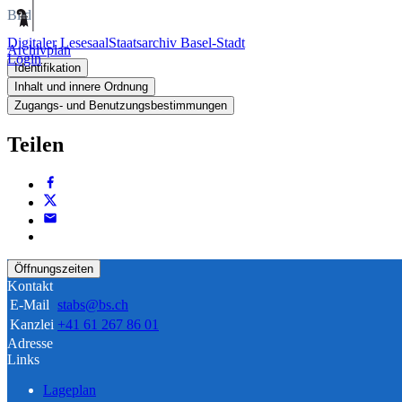
Bild
Digitaler Lesesaal
Staatsarchiv Basel-Stadt
Archivplan
Login
Identifikation
Inhalt und innere Ordnung
Zugangs- und Benutzungsbestimmungen
Teilen
Öffnungszeiten
Kontakt
E-Mail
stabs@bs.ch
Kanzlei
+41 61 267 86 01
Adresse
Links
Lageplan