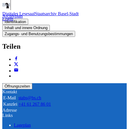
Bild
Digitaler Lesesaal
Staatsarchiv Basel-Stadt
Archivplan
Login
Identifikation
Inhalt und innere Ordnung
Zugangs- und Benutzungsbestimmungen
Teilen
Öffnungszeiten
Kontakt
E-Mail
stabs@bs.ch
Kanzlei
+41 61 267 86 01
Adresse
Links
Lageplan