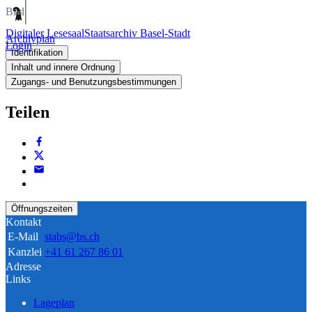
Bild
Digitaler Lesesaal
Staatsarchiv Basel-Stadt
Archivplan
Login
Identifikation
Inhalt und innere Ordnung
Zugangs- und Benutzungsbestimmungen
Teilen
Öffnungszeiten
Kontakt
E-Mail
stabs@bs.ch
Kanzlei
+41 61 267 86 01
Adresse
Links
Lageplan