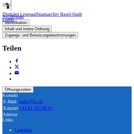
Bild
Digitaler Lesesaal
Staatsarchiv Basel-Stadt
Archivplan
Login
Identifikation
Inhalt und innere Ordnung
Zugangs- und Benutzungsbestimmungen
Teilen
Öffnungszeiten
Kontakt
E-Mail
stabs@bs.ch
Kanzlei
+41 61 267 86 01
Adresse
Links
Lageplan