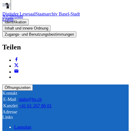
Bild
Digitaler Lesesaal
Staatsarchiv Basel-Stadt
Archivplan
Login
Identifikation
Inhalt und innere Ordnung
Zugangs- und Benutzungsbestimmungen
Teilen
Öffnungszeiten
Kontakt
E-Mail
stabs@bs.ch
Kanzlei
+41 61 267 86 01
Adresse
Links
Lageplan