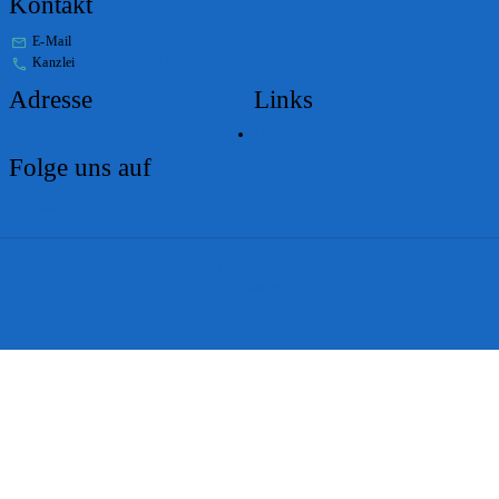
Kontakt
E-Mail
stabs@bs.ch
Kanzlei
+41 61 267 86 01
Adresse
Links
Lageplan
Folge uns auf
Impressum
Disclaimer