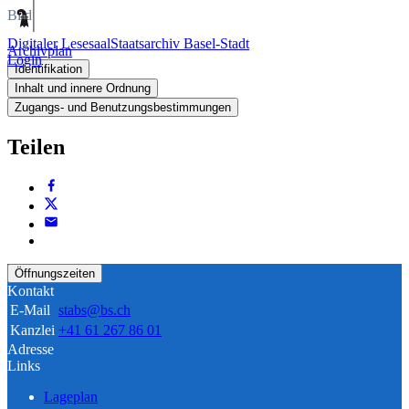
Bild
Digitaler Lesesaal
Staatsarchiv Basel-Stadt
Archivplan
Login
Identifikation
Inhalt und innere Ordnung
Zugangs- und Benutzungsbestimmungen
Teilen
Öffnungszeiten
Kontakt
E-Mail
stabs@bs.ch
Kanzlei
+41 61 267 86 01
Adresse
Links
Lageplan