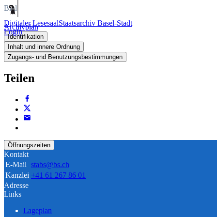
Bild
Digitaler Lesesaal
Staatsarchiv Basel-Stadt
Archivplan
Login
Identifikation
Inhalt und innere Ordnung
Zugangs- und Benutzungsbestimmungen
Teilen
Öffnungszeiten
Kontakt
E-Mail
stabs@bs.ch
Kanzlei
+41 61 267 86 01
Adresse
Links
Lageplan