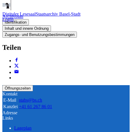
Bild
Digitaler Lesesaal
Staatsarchiv Basel-Stadt
Archivplan
Login
Identifikation
Inhalt und innere Ordnung
Zugangs- und Benutzungsbestimmungen
Teilen
Öffnungszeiten
Kontakt
E-Mail
stabs@bs.ch
Kanzlei
+41 61 267 86 01
Adresse
Links
Lageplan