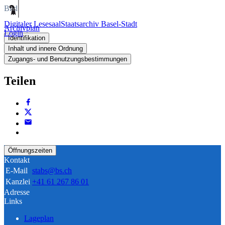
Bild
Digitaler Lesesaal
Staatsarchiv Basel-Stadt
Archivplan
Login
Identifikation
Inhalt und innere Ordnung
Zugangs- und Benutzungsbestimmungen
Teilen
Öffnungszeiten
Kontakt
E-Mail
stabs@bs.ch
Kanzlei
+41 61 267 86 01
Adresse
Links
Lageplan