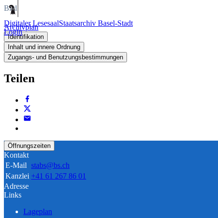
Bild
Digitaler Lesesaal
Staatsarchiv Basel-Stadt
Archivplan
Login
Identifikation
Inhalt und innere Ordnung
Zugangs- und Benutzungsbestimmungen
Teilen
Öffnungszeiten
Kontakt
E-Mail
stabs@bs.ch
Kanzlei
+41 61 267 86 01
Adresse
Links
Lageplan