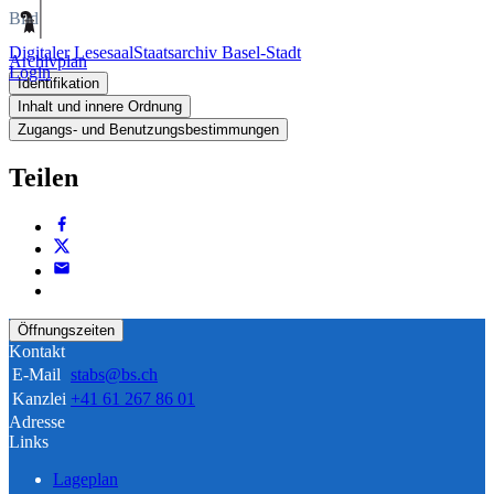
Bild
Digitaler Lesesaal
Staatsarchiv Basel-Stadt
Archivplan
Login
Identifikation
Inhalt und innere Ordnung
Zugangs- und Benutzungsbestimmungen
Teilen
Öffnungszeiten
Kontakt
E-Mail
stabs@bs.ch
Kanzlei
+41 61 267 86 01
Adresse
Links
Lageplan