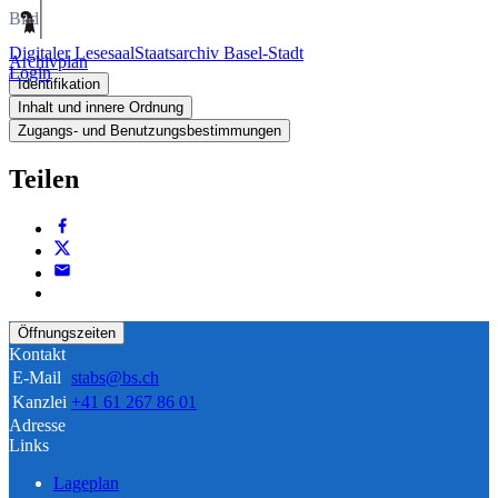
Bild
Digitaler Lesesaal
Staatsarchiv Basel-Stadt
Archivplan
Login
Identifikation
Inhalt und innere Ordnung
Zugangs- und Benutzungsbestimmungen
Teilen
Öffnungszeiten
Kontakt
E-Mail
stabs@bs.ch
Kanzlei
+41 61 267 86 01
Adresse
Links
Lageplan