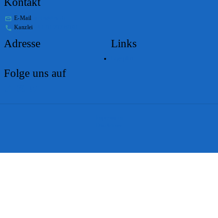
Kontakt
E-Mail
stabs@bs.ch
Kanzlei
+41 61 267 86 01
Adresse
Links
Lageplan
Folge uns auf
Impressum
Disclaimer