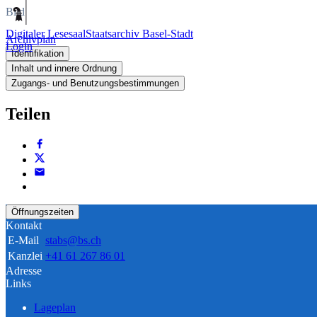
Bild
Digitaler Lesesaal
Staatsarchiv Basel-Stadt
Archivplan
Login
Identifikation
Inhalt und innere Ordnung
Zugangs- und Benutzungsbestimmungen
Teilen
Öffnungszeiten
Kontakt
E-Mail
stabs@bs.ch
Kanzlei
+41 61 267 86 01
Adresse
Links
Lageplan