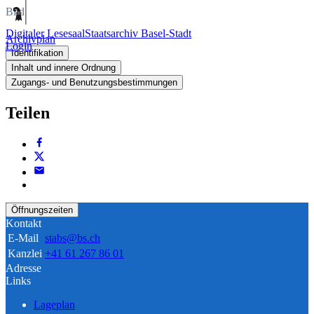
Bild
Digitaler Lesesaal
Staatsarchiv Basel-Stadt
Archivplan
Login
Identifikation
Inhalt und innere Ordnung
Zugangs- und Benutzungsbestimmungen
Teilen
Öffnungszeiten
Kontakt
E-Mail
stabs@bs.ch
Kanzlei
+41 61 267 86 01
Adresse
Links
Lageplan