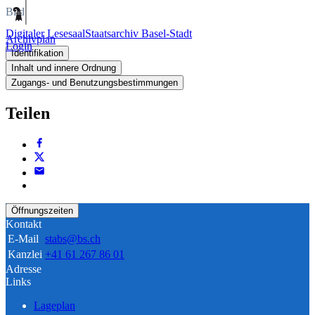
Bild
Digitaler Lesesaal
Staatsarchiv Basel-Stadt
Archivplan
Login
Identifikation
Inhalt und innere Ordnung
Zugangs- und Benutzungsbestimmungen
Teilen
Öffnungszeiten
Kontakt
E-Mail
stabs@bs.ch
Kanzlei
+41 61 267 86 01
Adresse
Links
Lageplan