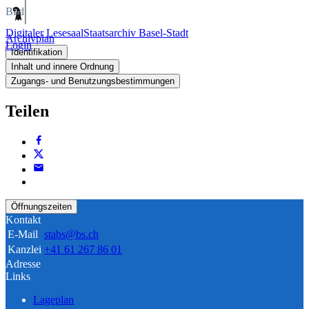
Bild
Digitaler Lesesaal
Staatsarchiv Basel-Stadt
Archivplan
Login
Identifikation
Inhalt und innere Ordnung
Zugangs- und Benutzungsbestimmungen
Teilen
Öffnungszeiten
Kontakt
E-Mail
stabs@bs.ch
Kanzlei
+41 61 267 86 01
Adresse
Links
Lageplan