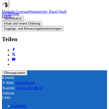
Bild
Digitaler Lesesaal
Staatsarchiv Basel-Stadt
Archivplan
Login
Identifikation
Inhalt und innere Ordnung
Zugangs- und Benutzungsbestimmungen
Teilen
Öffnungszeiten
Kontakt
E-Mail
stabs@bs.ch
Kanzlei
+41 61 267 86 01
Adresse
Links
Lageplan