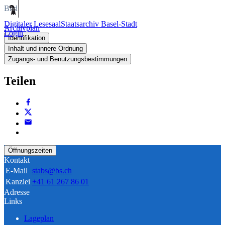
Bild
Digitaler Lesesaal
Staatsarchiv Basel-Stadt
Archivplan
Login
Identifikation
Inhalt und innere Ordnung
Zugangs- und Benutzungsbestimmungen
Teilen
Öffnungszeiten
Kontakt
E-Mail
stabs@bs.ch
Kanzlei
+41 61 267 86 01
Adresse
Links
Lageplan