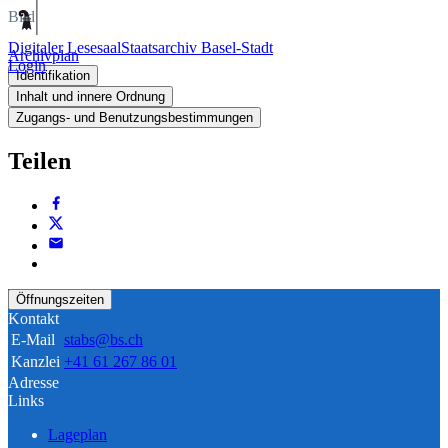
Bild
Digitaler Lesesaal
Staatsarchiv Basel-Stadt
Archivplan
Login
Identifikation
Inhalt und innere Ordnung
Zugangs- und Benutzungsbestimmungen
Teilen
Öffnungszeiten
Kontakt
E-Mail
stabs@bs.ch
Kanzlei
+41 61 267 86 01
Adresse
Links
Lageplan