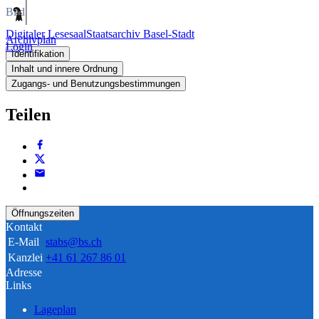
Bild
Digitaler Lesesaal
Staatsarchiv Basel-Stadt
Archivplan
Login
Identifikation
Inhalt und innere Ordnung
Zugangs- und Benutzungsbestimmungen
Teilen
Öffnungszeiten
Kontakt
E-Mail
stabs@bs.ch
Kanzlei
+41 61 267 86 01
Adresse
Links
Lageplan