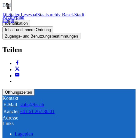
Bild
Digitaler Lesesaal
Staatsarchiv Basel-Stadt
Archivplan
Login
Identifikation
Inhalt und innere Ordnung
Zugangs- und Benutzungsbestimmungen
Teilen
Öffnungszeiten
Kontakt
E-Mail
stabs@bs.ch
Kanzlei
+41 61 267 86 01
Adresse
Links
Lageplan