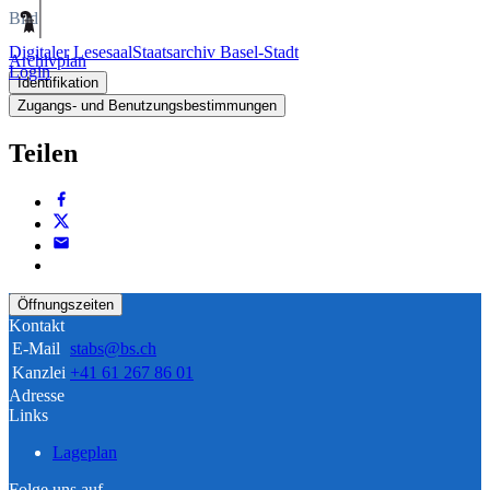
Bild
Digitaler Lesesaal
Staatsarchiv Basel-Stadt
Archivplan
Login
Identifikation
Zugangs- und Benutzungsbestimmungen
Teilen
Öffnungszeiten
Kontakt
E-Mail
stabs@bs.ch
Kanzlei
+41 61 267 86 01
Adresse
Links
Lageplan
Folge uns auf