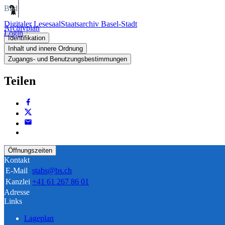
Bild
Digitaler Lesesaal
Staatsarchiv Basel-Stadt
Archivplan
Login
Identifikation
Inhalt und innere Ordnung
Zugangs- und Benutzungsbestimmungen
Teilen
Öffnungszeiten
Kontakt
E-Mail
stabs@bs.ch
Kanzlei
+41 61 267 86 01
Adresse
Links
Lageplan