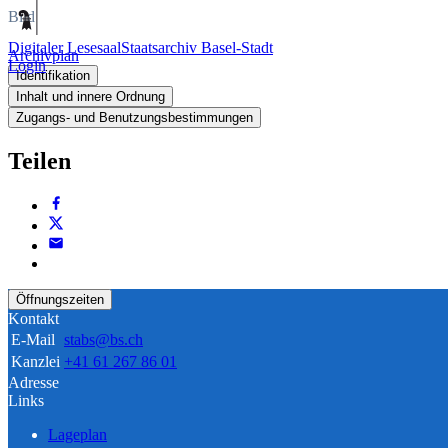
Bild
Digitaler Lesesaal
Staatsarchiv Basel-Stadt
Archivplan
Login
Identifikation
Inhalt und innere Ordnung
Zugangs- und Benutzungsbestimmungen
Teilen
Öffnungszeiten
Kontakt
E-Mail
stabs@bs.ch
Kanzlei
+41 61 267 86 01
Adresse
Links
Lageplan