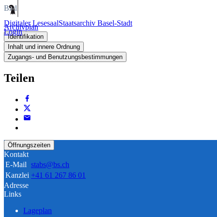
Bild
Digitaler Lesesaal
Staatsarchiv Basel-Stadt
Archivplan
Login
Identifikation
Inhalt und innere Ordnung
Zugangs- und Benutzungsbestimmungen
Teilen
Öffnungszeiten
Kontakt
E-Mail
stabs@bs.ch
Kanzlei
+41 61 267 86 01
Adresse
Links
Lageplan