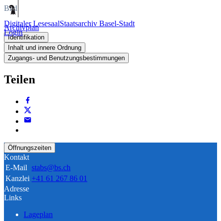
Bild
Digitaler Lesesaal
Staatsarchiv Basel-Stadt
Archivplan
Login
Identifikation
Inhalt und innere Ordnung
Zugangs- und Benutzungsbestimmungen
Teilen
Öffnungszeiten
Kontakt
E-Mail
stabs@bs.ch
Kanzlei
+41 61 267 86 01
Adresse
Links
Lageplan