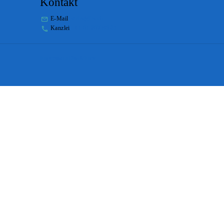
Kontakt
E-Mail
stabs@bs.ch
Kanzlei
+41 61 267 86 01
Impressum
Disclaimer