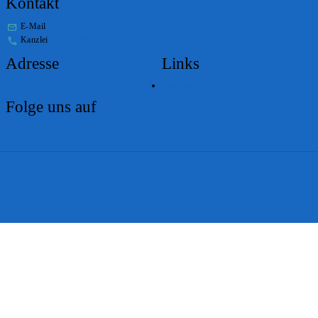
Kontakt
E-Mail
stabs@bs.ch
Kanzlei
+41 61 267 86 01
Adresse
Links
Lageplan
Folge uns auf
Impressum
Disclaimer