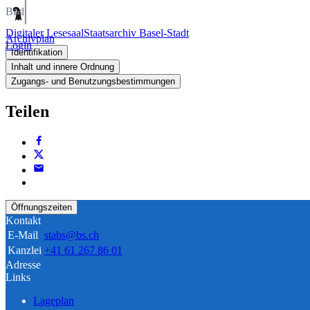
Bild
Digitaler Lesesaal
Staatsarchiv Basel-Stadt
Archivplan
Login
Identifikation
Inhalt und innere Ordnung
Zugangs- und Benutzungsbestimmungen
Teilen
Öffnungszeiten
Kontakt
E-Mail
stabs@bs.ch
Kanzlei
+41 61 267 86 01
Adresse
Links
Lageplan