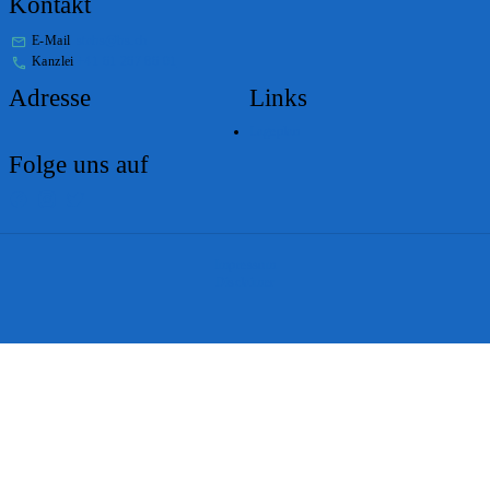
Kontakt
E-Mail
stabs@bs.ch
Kanzlei
+41 61 267 86 01
Adresse
Links
Lageplan
Folge uns auf
Impressum
Disclaimer