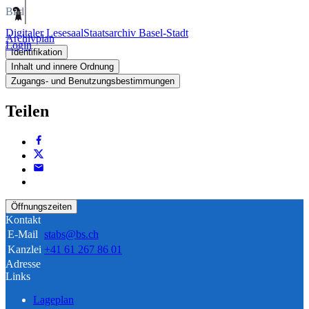
Bild
Digitaler Lesesaal
Staatsarchiv Basel-Stadt
Archivplan
Login
Identifikation
Inhalt und innere Ordnung
Zugangs- und Benutzungsbestimmungen
Teilen
Öffnungszeiten
Kontakt
E-Mail
stabs@bs.ch
Kanzlei
+41 61 267 86 01
Adresse
Links
Lageplan