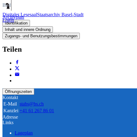
Bild
Digitaler Lesesaal
Staatsarchiv Basel-Stadt
Archivplan
Login
Identifikation
Inhalt und innere Ordnung
Zugangs- und Benutzungsbestimmungen
Teilen
Öffnungszeiten
Kontakt
E-Mail
stabs@bs.ch
Kanzlei
+41 61 267 86 01
Adresse
Links
Lageplan