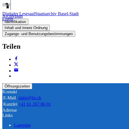
Bild
Digitaler Lesesaal
Staatsarchiv Basel-Stadt
Archivplan
Login
Identifikation
Inhalt und innere Ordnung
Zugangs- und Benutzungsbestimmungen
Teilen
Öffnungszeiten
Kontakt
E-Mail
stabs@bs.ch
Kanzlei
+41 61 267 86 01
Adresse
Links
Lageplan