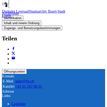
Bild
Digitaler Lesesaal
Staatsarchiv Basel-Stadt
Archivplan
Login
Identifikation
Inhalt und innere Ordnung
Zugangs- und Benutzungsbestimmungen
Teilen
Öffnungszeiten
Kontakt
E-Mail
stabs@bs.ch
Kanzlei
+41 61 267 86 01
Adresse
Links
Lageplan