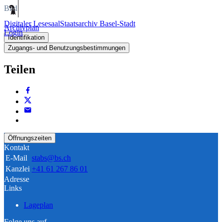
Bild
Digitaler Lesesaal
Staatsarchiv Basel-Stadt
Archivplan
Login
Identifikation
Zugangs- und Benutzungsbestimmungen
Teilen
Öffnungszeiten
Kontakt
E-Mail
stabs@bs.ch
Kanzlei
+41 61 267 86 01
Adresse
Links
Lageplan
Folge uns auf