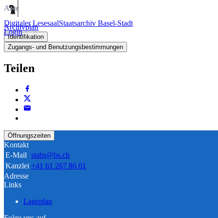
Akte
Digitaler Lesesaal
Staatsarchiv Basel-Stadt
Archivplan
Login
Identifikation
Zugangs- und Benutzungsbestimmungen
Teilen
Öffnungszeiten
Kontakt
E-Mail
stabs@bs.ch
Kanzlei
+41 61 267 86 01
Adresse
Links
Lageplan
Folge uns auf