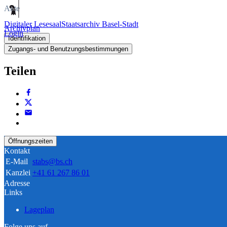
Akte
Digitaler Lesesaal
Staatsarchiv Basel-Stadt
Archivplan
Login
Identifikation
Zugangs- und Benutzungsbestimmungen
Teilen
Öffnungszeiten
Kontakt
E-Mail
stabs@bs.ch
Kanzlei
+41 61 267 86 01
Adresse
Links
Lageplan
Folge uns auf