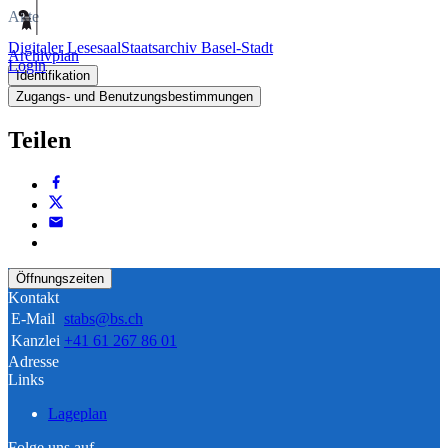
Akte
Digitaler Lesesaal
Staatsarchiv Basel-Stadt
Archivplan
Login
Identifikation
Zugangs- und Benutzungsbestimmungen
Teilen
Öffnungszeiten
Kontakt
E-Mail
stabs@bs.ch
Kanzlei
+41 61 267 86 01
Adresse
Links
Lageplan
Folge uns auf